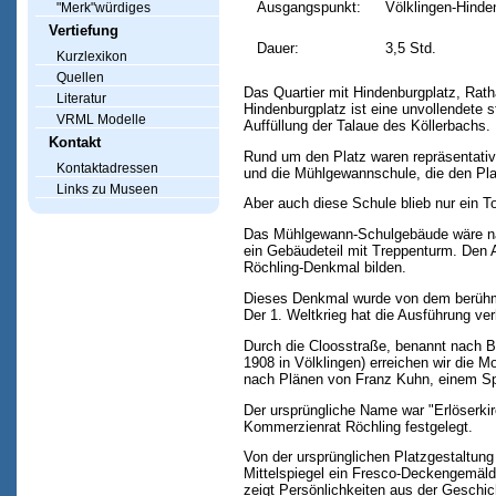
Ausgangspunkt:
Völklingen-Hinde
"Merk"würdiges
Vertiefung
Dauer:
3,5 Std.
Kurzlexikon
Quellen
Das Quartier mit Hindenburgplatz, Rath
Literatur
Hindenburgplatz ist eine unvollendete 
VRML Modelle
Auffüllung der Talaue des Köllerbachs.
Kontakt
Rund um den Platz waren repräsentati
Kontaktadressen
und die Mühlgewannschule, die den Plat
Links zu Museen
Aber auch diese Schule blieb nur ein T
Das Mühlgewann-Schulgebäude wäre nach
ein Gebäudeteil mit Treppenturm. Den 
Röchling-Denkmal bilden.
Dieses Denkmal wurde von dem berühmt
Der 1. Weltkrieg hat die Ausführung ver
Durch die Cloosstraße, benannt nach B
1908 in Völklingen) erreichen wir die 
nach Plänen von Franz Kuhn, einem Spe
Der ursprüngliche Name war "Erlöserkir
Kommerzienrat Röchling festgelegt.
Von der ursprünglichen Platzgestaltung 
Mittelspiegel ein Fresco-Deckengemäl
zeigt Persönlichkeiten aus der Geschic