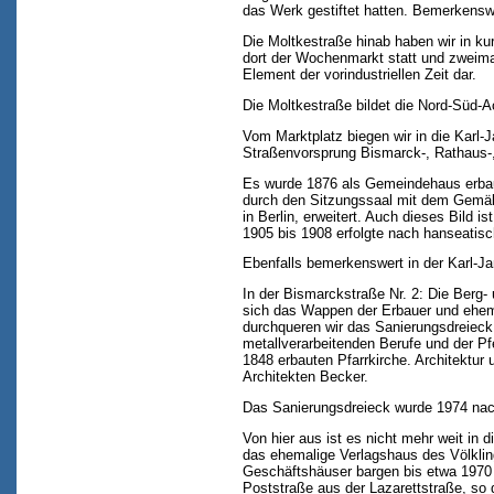
das Werk gestiftet hatten. Bemerkensw
Die Moltkestraße hinab haben wir in ku
dort der Wochenmarkt statt und zweimal 
Element der vorindustriellen Zeit dar.
Die Moltkestraße bildet die Nord-Süd-Ac
Vom Marktplatz biegen wir in die Karl-
Straßenvorsprung Bismarck-, Rathaus-,
Es wurde 1876 als Gemeindehaus erbaut
durch den Sitzungssaal mit dem Gemäl
in Berlin, erweitert. Auch dieses Bild i
1905 bis 1908 erfolgte nach hanseatisc
Ebenfalls bemerkenswert in der Karl-J
In der Bismarckstraße Nr. 2: Die Berg-
sich das Wappen der Erbauer und ehem
durchqueren wir das Sanierungsdreieck m
metallverarbeitenden Berufe und der Pf
1848 erbauten Pfarrkirche. Architektur
Architekten Becker.
Das Sanierungsdreieck wurde 1974 nac
Von hier aus ist es nicht mehr weit in 
das ehemalige Verlagshaus des Völkling
Geschäftshäuser bargen bis etwa 1970 d
Poststraße aus der Lazarettstraße, so