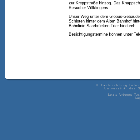
zur Kreppstraße hinzog. Das Knappscha
Besucher Völklingens.
Unser Weg unter dem Globus-Gebäude hi
Schloten hinter dem Alten Bahnhof hint
Bahnlinie Saarbrücken-Trier hindurch.
Besichtigungstermine können unter Tele
©
Fachrichtung Info
Universität des 
Letzte Änderung (Arc
La