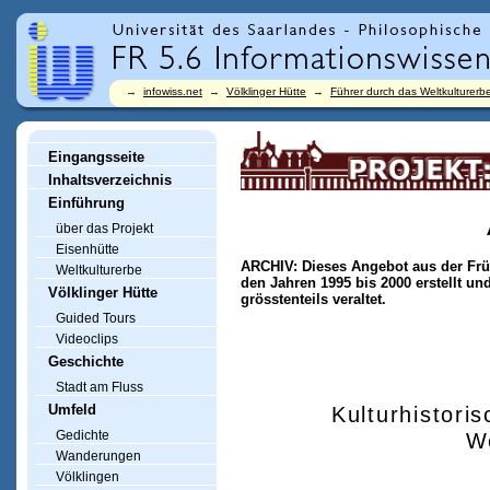
→
infowiss.net
→
Völklinger Hütte
→
Führer durch das Weltkulturerbe
Eingangsseite
Inhaltsverzeichnis
Einführung
über das Projekt
Eisenhütte
ARCHIV: Dieses Angebot aus der Frü
Weltkulturerbe
den Jahren 1995 bis 2000 erstellt un
Völklinger Hütte
grösstenteils veraltet.
Guided Tours
Videoclips
Geschichte
Stadt am Fluss
Umfeld
Kulturhistori
We
Gedichte
Wanderungen
Völklingen