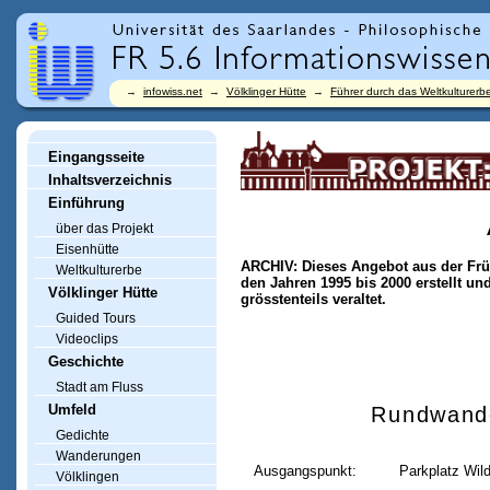
→
infowiss.net
→
Völklinger Hütte
→
Führer durch das Weltkulturerbe
Eingangsseite
Inhaltsverzeichnis
Einführung
über das Projekt
Eisenhütte
ARCHIV: Dieses Angebot aus der Frü
Weltkulturerbe
den Jahren 1995 bis 2000 erstellt un
Völklinger Hütte
grösstenteils veraltet.
Guided Tours
Videoclips
Geschichte
Stadt am Fluss
Umfeld
Rundwande
Gedichte
Wanderungen
Ausgangspunkt:
Parkplatz Wil
Völklingen