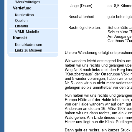
"Merk"würdiges
Länge (Dauer):
ca. 8,5 Kilome
Vertiefung
Kurzlexikon
Beschaffenheit:
gute befestig
Quellen
Literatur
Rastmöglichkeiten:
Schutzhütte a
Schutzhütte "E
VRML Modelle
Am Ausgangs-
Kontakt
Gasthaus "Zum
Kontaktadressen
Links zu Museen
Unsere Wanderung erfolgt entspreche
Wir wandern leicht ansteigend links am
halten wir uns rechts und gelangen übe
Weg Nr. 3 nach links steil den Berg hi
"Kreuzberghaus" der Ortsgruppe Völkli
und 5 wieder vereinigen, haben wir ein
Nr. 5 - den wir nun nicht mehr verlass
gelangen so bis unmittelbar vor den St
Nun halten wir uns rechts und gelangen
Europa-Hütte auf der Halde lohnt sich
von der Halde wandern wir auf dem gu
Andenken an die am 16. März 1907 bei 
halten wir uns dann rechts, um ein kur
Wald gehen. Am Ende dieses nun immer
Hinter uns liegt nun die Klinik Püttlin
Dann geht es rechts, ein kurzes Stück a