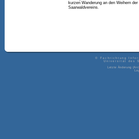
kurzen Wanderung an den Weihern der H
Saarwaldvereins.
©
Fachrichtung Info
Universität des 
Letzte Änderung (Arc
La